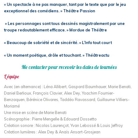
« Un spectacle à ne pas manquer, tant par le texte que par le jeu
exceptionnel des comédiens. » Théâtre Passion
» Les personnages sont tous dessinés magistralement par une
troupe redoutablement efficace. » Mordue de Théâtre
« Beaucoup de sobriété et de sincérité. » L’Info tout court
« Un moment poétique, drôle et touchant. » Théâtreactu
Me contacter pour recevoir les dates de tournées
L’équipe
Avec (en alternance) : Léna Allibert, Gaspard Baumhauer, Marie Benati,
Daniel Berlioux, François Clavier, Alex Dey, Yoachim Fournier-
Benzaquen, Bérénice Olivares, Taddéo Ravassard, Guillaume Villiers-
Moriamé
Une mise en scène de Marie Benati
Scénographie : Pierre Mengelle & Edouard Dossetto
Création sonore : Nicolas Laurençot, Yvan Lebossé & Louis Jeffroy
Création lumières : Alex Dey & Anaïs Ansart-Grosjean