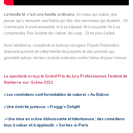
La famille M, c’est une famille ordinaire
. Un vieux qui oublie, des
jeunes qui s’ennuient, une fratrie qui râle, des amoureux qui doutent… On
n’arrive pas à vivre ensemble, ni à se séparer. Ni à se parler. Ni à se
comprendre. Pas évident de s’aimer, du coup… Et en plus il pleut.
Avec tendresse, cruauté et un humour ravageur, Fausto Paravidino
dresse le portrait de cette famille de paumés et des paumés qui
gravitent autour, de leur combat ordinaire contre l’ennui et pour l’amour.
Le spectacle a reçu le Grand Prix du Jury Professionnel, Festival de
Nanterre-sur-Scène 2021
« Les comédiens sont formidables de naturel. » Au Balcon
« Une émérite justesse. » Froggy’s Delight
» Une mise en scène éblouissante et talentueuse ; des comédiens
tous à saluer et à applaudir. » Sorties-à-Paris