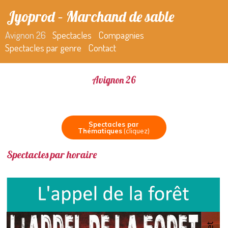
Jyoprod – Marchand de sable
Avignon 26
Spectacles
Compagnies
Spectacles par genre
Contact
Avignon 26
Spectacles par
Thématiques
(cliquez)
Spectacles par horaire