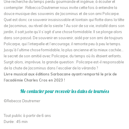
Une recherche du temps perdu gourmande et ingénue, à écouter et
contempler : Rébecca Dautremer nous invite cette fois à entendre la
douce musique des souvenirs de Jacominus et de son ami Policarpe.
Quel est donc ce souvenir insaisissable et lointain qui flotte dans la tête
de Jacominus, au réveil de la sieste ? Au soir de sa vie, installé dans son
jardin, il sait juste qu’il s’agit d’une chose formidable. Il se plonge alors
dans son passé. De souvenir en souvenir, aidé par son ami de toujours
Policarpe, qui l’interpelle et l’encourage, il remonte peu à peu le temps.
Jusqu’à l’ultime chose formidable, la plus ancienne et la mieux cachée…
le secret de son amitié avec Policarpe, du temps où ils étaient enfants.
Surgit alors, imprévue, la grande question : Policarpe est-il responsable
de la chute de Jacominus dans l’escalier de la véranda ?
Livre musical aux éditions Sarbacane ayant remporté le prix de
l’académie Charles Cros en 2023 !
Me contacter pour recevoir les dates de tournées
©Rebecca Dautremer
Tout public à partir de 6 ans
Durée : 45 min